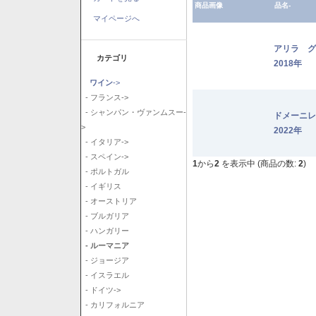
商品画像
品名-
マイページへ
アリラ 
カテゴリ
2018年
ワイン
->
- フランス->
- シャンパン・ヴァンムスー-
ドメーニ
>
2022年
- イタリア->
- スペイン->
1
から
2
を表示中 (商品の数:
2
)
- ポルトガル
- イギリス
- オーストリア
- ブルガリア
- ハンガリー
- ルーマニア
- ジョージア
- イスラエル
- ドイツ->
- カリフォルニア