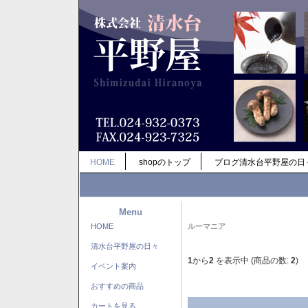
HOME
shopのトップ
ブログ清水台平野屋の日
Menu
HOME
ルーマニア
清水台平野屋の日々
1
から
2
を表示中 (商品の数:
2
)
イベント案内
おすすめの商品
カートを見る