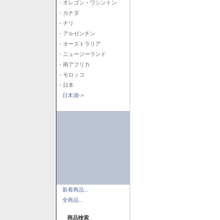
- オレゴン・ワシントン
- カナダ
- チリ
- アルゼンチン
- オーストラリア
- ニュージーランド
- 南アフリカ
- モロッコ
- 日本
日本酒->
新着商品...
全商品...
商品検索