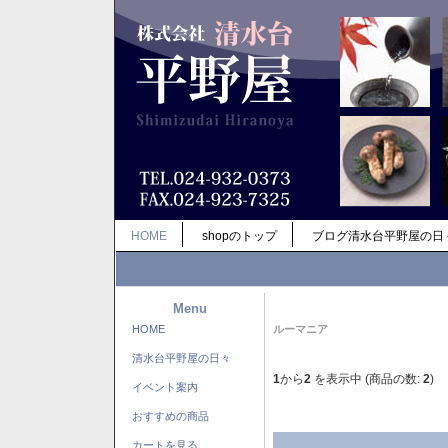
HOME
shopのトップ
ブログ清水台平野屋の日
Menu
HOME
ルーマニア
清水台平野屋の日々
1
から
2
を表示中 (商品の数:
2
)
イベント案内
おすすめの商品
カートを見る