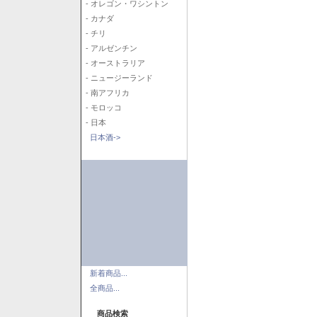
- オレゴン・ワシントン
- カナダ
- チリ
- アルゼンチン
- オーストラリア
- ニュージーランド
- 南アフリカ
- モロッコ
- 日本
日本酒->
新着商品...
全商品...
商品検索