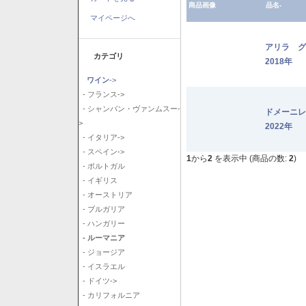
商品画像
品名-
マイページへ
アリラ 
カテゴリ
2018年
ワイン
->
- フランス->
- シャンパン・ヴァンムスー-
ドメーニ
>
2022年
- イタリア->
- スペイン->
1
から
2
を表示中 (商品の数:
2
)
- ポルトガル
- イギリス
- オーストリア
- ブルガリア
- ハンガリー
- ルーマニア
- ジョージア
- イスラエル
- ドイツ->
- カリフォルニア