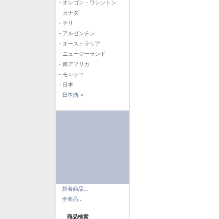
- オレゴン・ワシントン
- カナダ
- チリ
- アルゼンチン
- オーストラリア
- ニュージーランド
- 南アフリカ
- モロッコ
- 日本
日本酒->
新着商品...
全商品...
商品検索