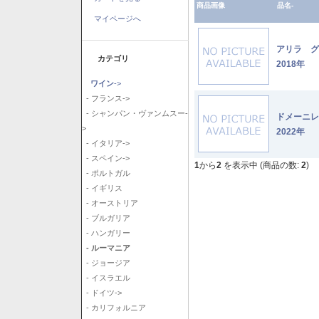
商品画像
品名-
マイページへ
アリラ 
カテゴリ
2018年
ワイン
->
- フランス->
- シャンパン・ヴァンムスー-
ドメーニ
>
2022年
- イタリア->
- スペイン->
1
から
2
を表示中 (商品の数:
2
)
- ポルトガル
- イギリス
- オーストリア
- ブルガリア
- ハンガリー
- ルーマニア
- ジョージア
- イスラエル
- ドイツ->
- カリフォルニア