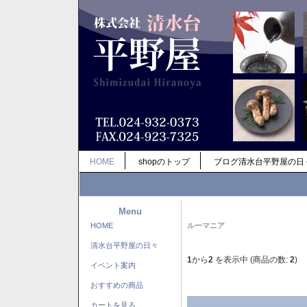
HOME
shopのトップ
ブログ清水台平野屋の日
Menu
HOME
ルーマニア
清水台平野屋の日々
1
から
2
を表示中 (商品の数:
2
)
イベント案内
おすすめの商品
カートを見る