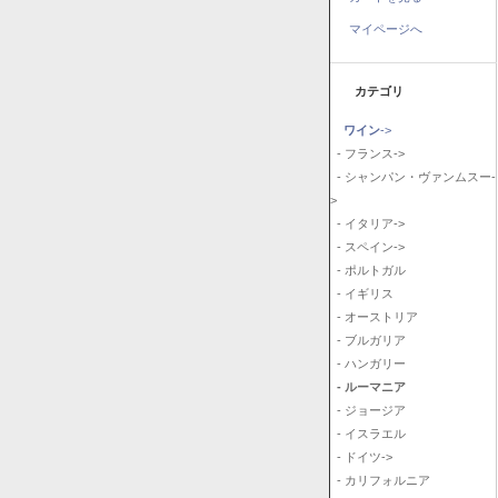
マイページへ
カテゴリ
ワイン
->
- フランス->
- シャンパン・ヴァンムスー-
>
- イタリア->
- スペイン->
- ポルトガル
- イギリス
- オーストリア
- ブルガリア
- ハンガリー
- ルーマニア
- ジョージア
- イスラエル
- ドイツ->
- カリフォルニア