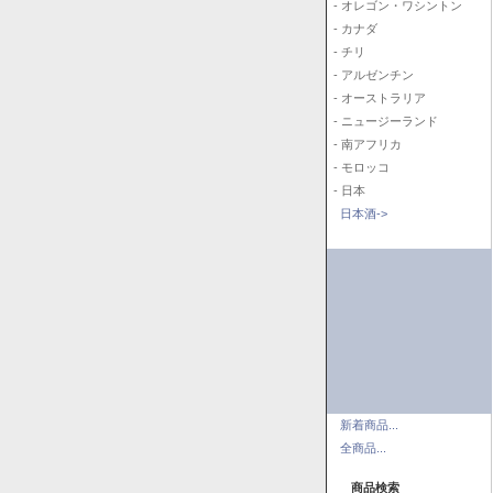
- オレゴン・ワシントン
- カナダ
- チリ
- アルゼンチン
- オーストラリア
- ニュージーランド
- 南アフリカ
- モロッコ
- 日本
日本酒->
新着商品...
全商品...
商品検索