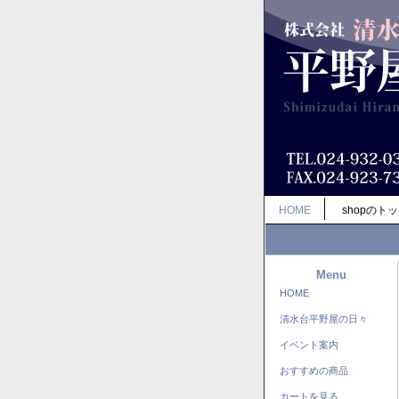
HOME
shopのト
Menu
HOME
清水台平野屋の日々
イベント案内
おすすめの商品
カートを見る