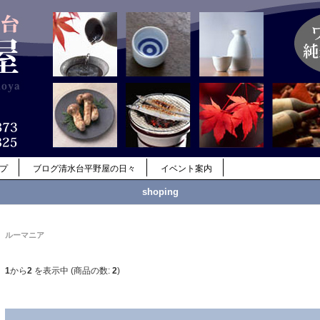
ップ
ブログ清水台平野屋の日々
イベント案内
shoping
ルーマニア
1
から
2
を表示中 (商品の数:
2
)