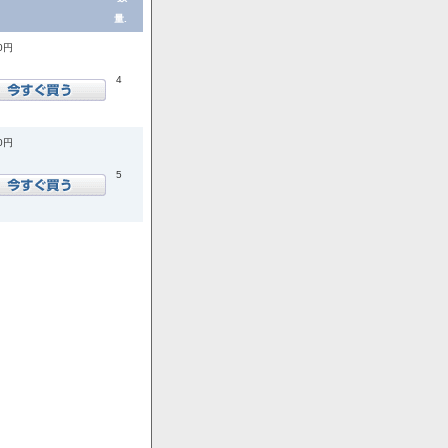
量.
00円
4
00円
5