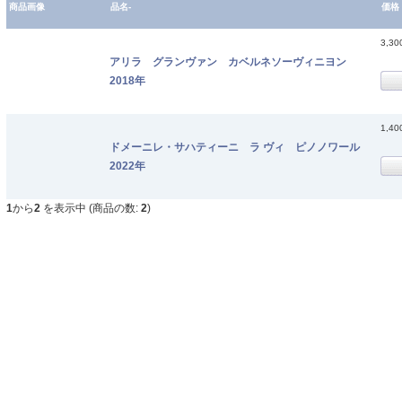
商品画像
品名-
価格
3,3
アリラ グランヴァン カベルネソーヴィニヨン
2018年
1,4
ドメーニレ・サハティーニ ラ ヴィ ピノノワール
2022年
1
から
2
を表示中 (商品の数:
2
)