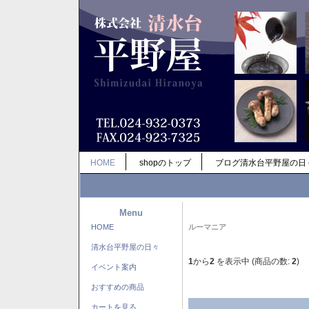
HOME
shopのトップ
ブログ清水台平野屋の日
Menu
HOME
ルーマニア
清水台平野屋の日々
1
から
2
を表示中 (商品の数:
2
)
イベント案内
おすすめの商品
カートを見る