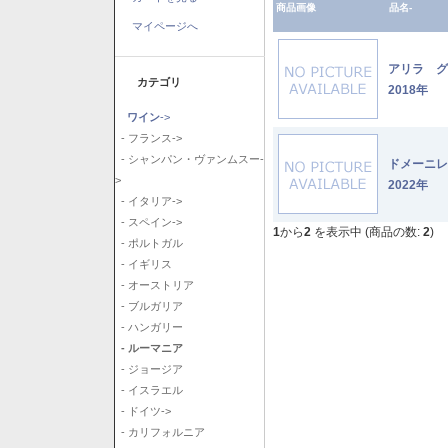
商品画像
品名-
マイページへ
アリラ 
カテゴリ
2018年
ワイン
->
- フランス->
- シャンパン・ヴァンムスー-
ドメーニ
>
2022年
- イタリア->
- スペイン->
1
から
2
を表示中 (商品の数:
2
)
- ポルトガル
- イギリス
- オーストリア
- ブルガリア
- ハンガリー
- ルーマニア
- ジョージア
- イスラエル
- ドイツ->
- カリフォルニア