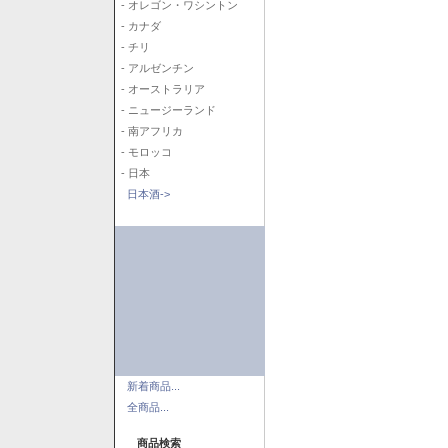
- オレゴン・ワシントン
- カナダ
- チリ
- アルゼンチン
- オーストラリア
- ニュージーランド
- 南アフリカ
- モロッコ
- 日本
日本酒->
新着商品...
全商品...
商品検索