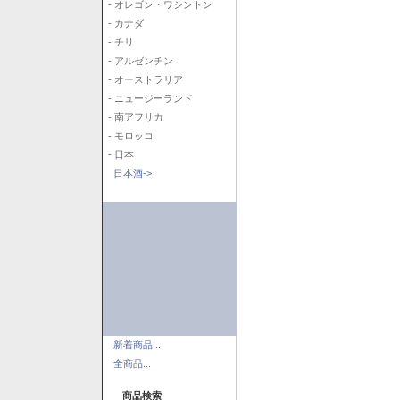
- オレゴン・ワシントン
- カナダ
- チリ
- アルゼンチン
- オーストラリア
- ニュージーランド
- 南アフリカ
- モロッコ
- 日本
日本酒->
新着商品...
全商品...
商品検索