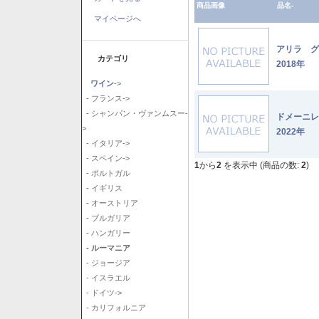
商品画像
品名-
マイページへ
アリラ 
カテゴリ
2018年
ワイン
->
- フランス->
- シャンパン・ヴァンムスー-
ドメーニ
>
2022年
- イタリア->
- スペイン->
1
から
2
を表示中 (商品の数:
2
)
- ポルトガル
- イギリス
- オーストリア
- ブルガリア
- ハンガリー
- ルーマニア
- ジョージア
- イスラエル
- ドイツ->
- カリフォルニア