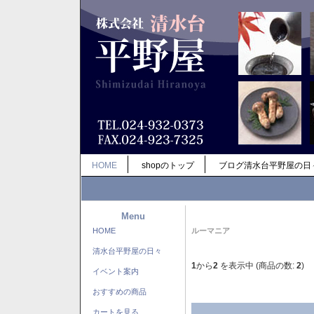
HOME
shopのトップ
ブログ清水台平野屋の日
Menu
HOME
ルーマニア
清水台平野屋の日々
1
から
2
を表示中 (商品の数:
2
)
イベント案内
おすすめの商品
カートを見る