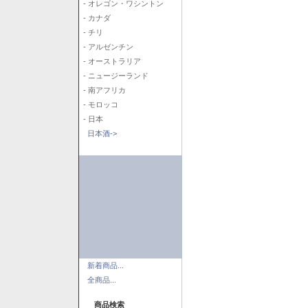
- オレゴン・ワシントン
- カナダ
- チリ
- アルゼンチン
- オーストラリア
- ニュージーランド
- 南アフリカ
- モロッコ
- 日本
日本酒->
新着商品...
全商品...
商品検索