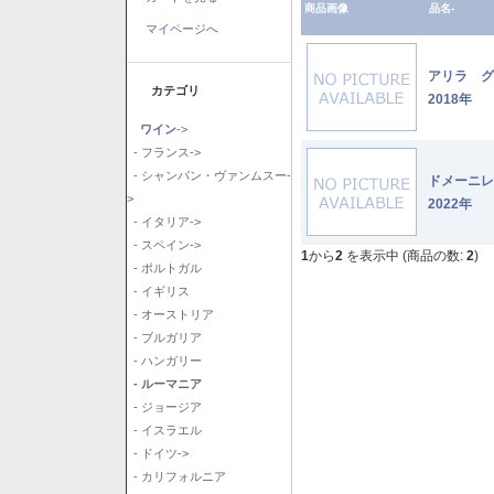
商品画像
品名-
マイページへ
アリラ 
カテゴリ
2018年
ワイン
->
- フランス->
- シャンパン・ヴァンムスー-
ドメーニ
>
2022年
- イタリア->
- スペイン->
1
から
2
を表示中 (商品の数:
2
)
- ポルトガル
- イギリス
- オーストリア
- ブルガリア
- ハンガリー
- ルーマニア
- ジョージア
- イスラエル
- ドイツ->
- カリフォルニア