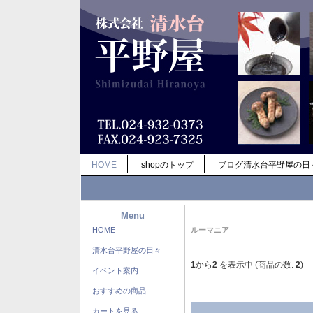
HOME
shopのトップ
ブログ清水台平野屋の日
Menu
HOME
ルーマニア
清水台平野屋の日々
1
から
2
を表示中 (商品の数:
2
)
イベント案内
おすすめの商品
カートを見る