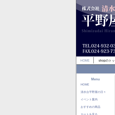
HOME
shopのト
Menu
HOME
清水台平野屋の日々
イベント案内
おすすめの商品
カートを見る