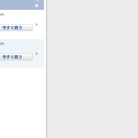
量.
00円
4
00円
5