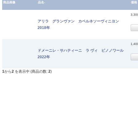
商品画像
品名-
価格
3,3
アリラ グランヴァン カベルネソーヴィニヨン
2018年
1,4
ドメーニレ・サハティーニ ラ ヴィ ピノノワール
2022年
1
から
2
を表示中 (商品の数:
2
)