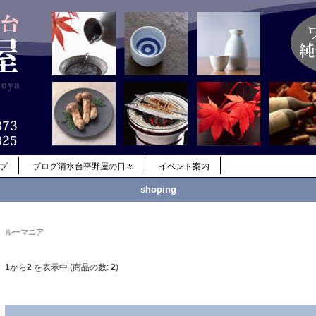
ップ
ブログ清水台平野屋の日々
イベント案内
shoping
ルーマニア
1
から
2
を表示中 (商品の数:
2
)