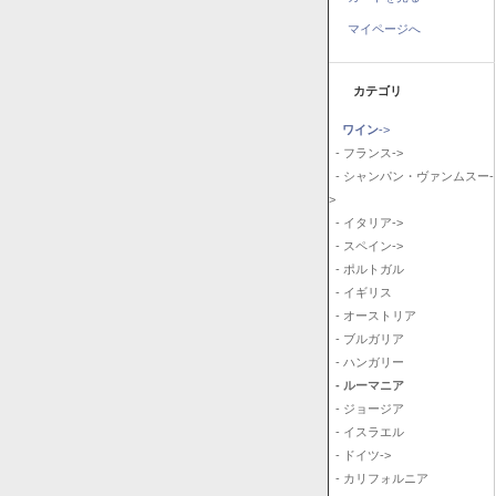
マイページへ
カテゴリ
ワイン
->
- フランス->
- シャンパン・ヴァンムスー-
>
- イタリア->
- スペイン->
- ポルトガル
- イギリス
- オーストリア
- ブルガリア
- ハンガリー
- ルーマニア
- ジョージア
- イスラエル
- ドイツ->
- カリフォルニア