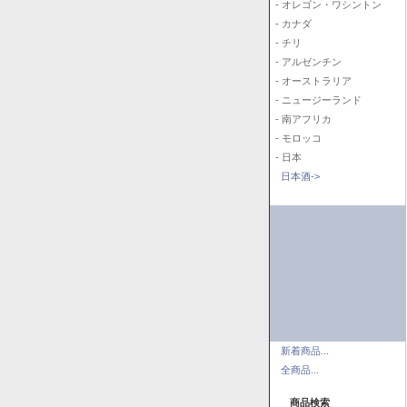
- オレゴン・ワシントン
- カナダ
- チリ
- アルゼンチン
- オーストラリア
- ニュージーランド
- 南アフリカ
- モロッコ
- 日本
日本酒->
新着商品...
全商品...
商品検索