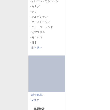
- オレゴン・ワシントン
- カナダ
- チリ
- アルゼンチン
- オーストラリア
- ニュージーランド
- 南アフリカ
- モロッコ
- 日本
日本酒->
新着商品...
全商品...
商品検索