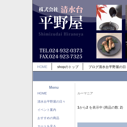
HOME
shopのトップ
ブログ清水台平野屋の日
Menu
HOME
ルーマニア
清水台平野屋の日々
1
から
2
を表示中 (商品の数:
2
)
イベント案内
おすすめの商品
カートを見る