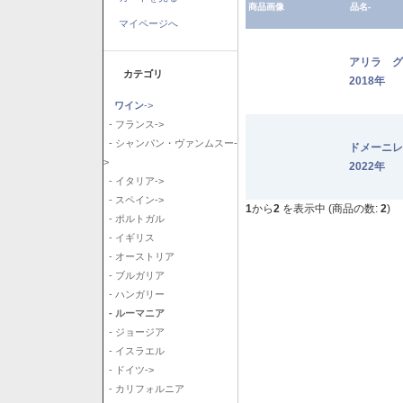
商品画像
品名-
マイページへ
アリラ 
カテゴリ
2018年
ワイン
->
- フランス->
- シャンパン・ヴァンムスー-
ドメーニ
>
2022年
- イタリア->
- スペイン->
1
から
2
を表示中 (商品の数:
2
)
- ポルトガル
- イギリス
- オーストリア
- ブルガリア
- ハンガリー
- ルーマニア
- ジョージア
- イスラエル
- ドイツ->
- カリフォルニア