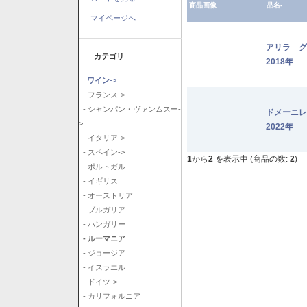
商品画像
品名-
マイページへ
アリラ 
カテゴリ
2018年
ワイン
->
- フランス->
- シャンパン・ヴァンムスー-
ドメーニ
>
2022年
- イタリア->
- スペイン->
1
から
2
を表示中 (商品の数:
2
)
- ポルトガル
- イギリス
- オーストリア
- ブルガリア
- ハンガリー
- ルーマニア
- ジョージア
- イスラエル
- ドイツ->
- カリフォルニア