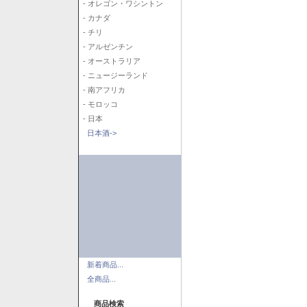
- オレゴン・ワシントン
- カナダ
- チリ
- アルゼンチン
- オーストラリア
- ニュージーランド
- 南アフリカ
- モロッコ
- 日本
日本酒->
新着商品...
全商品...
商品検索