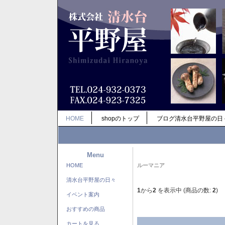
HOME
shopのトップ
ブログ清水台平野屋の日
Menu
HOME
ルーマニア
清水台平野屋の日々
1
から
2
を表示中 (商品の数:
2
)
イベント案内
おすすめの商品
カートを見る