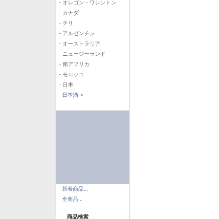
- オレゴン・ワシントン
- カナダ
- チリ
- アルゼンチン
- オーストラリア
- ニュージーランド
- 南アフリカ
- モロッコ
- 日本
日本酒->
新着商品...
全商品...
商品検索