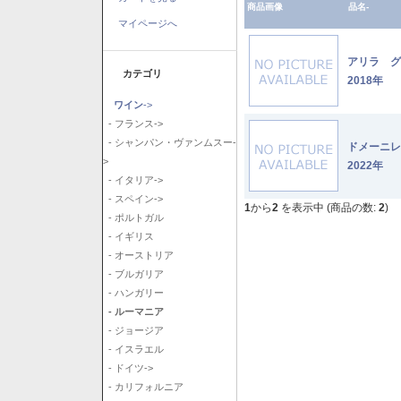
商品画像
品名-
マイページへ
アリラ 
カテゴリ
2018年
ワイン
->
- フランス->
- シャンパン・ヴァンムスー-
ドメーニ
>
2022年
- イタリア->
- スペイン->
1
から
2
を表示中 (商品の数:
2
)
- ポルトガル
- イギリス
- オーストリア
- ブルガリア
- ハンガリー
- ルーマニア
- ジョージア
- イスラエル
- ドイツ->
- カリフォルニア