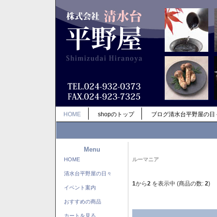
HOME
shopのトップ
ブログ清水台平野屋の日
Menu
HOME
ルーマニア
清水台平野屋の日々
1
から
2
を表示中 (商品の数:
2
)
イベント案内
おすすめの商品
カートを見る