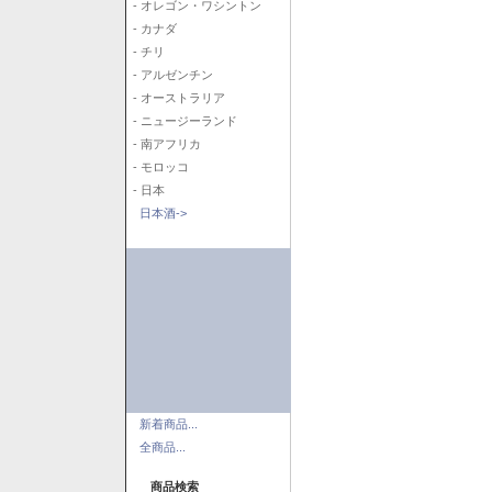
- オレゴン・ワシントン
- カナダ
- チリ
- アルゼンチン
- オーストラリア
- ニュージーランド
- 南アフリカ
- モロッコ
- 日本
日本酒->
新着商品...
全商品...
商品検索