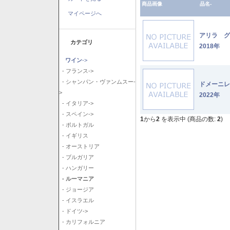
商品画像
品名-
マイページへ
アリラ 
カテゴリ
2018年
ワイン
->
- フランス->
- シャンパン・ヴァンムスー-
ドメーニ
>
2022年
- イタリア->
- スペイン->
1
から
2
を表示中 (商品の数:
2
)
- ポルトガル
- イギリス
- オーストリア
- ブルガリア
- ハンガリー
- ルーマニア
- ジョージア
- イスラエル
- ドイツ->
- カリフォルニア