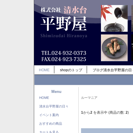
HOME
shopのトップ
ブログ清水台平野屋の日
Menu
HOME
ルーマニア
清水台平野屋の日々
1
から
2
を表示中 (商品の数:
2
)
イベント案内
おすすめの商品
カートを見る