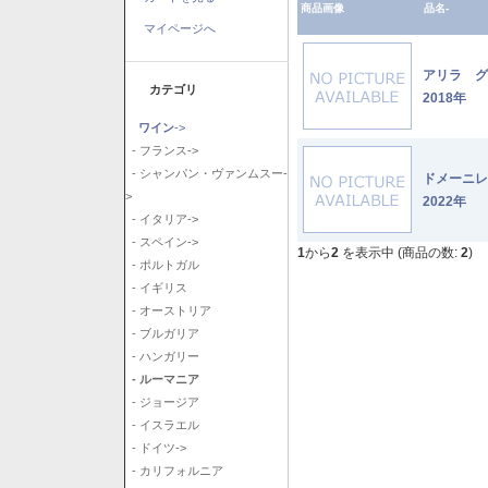
商品画像
品名-
マイページへ
アリラ 
カテゴリ
2018年
ワイン
->
- フランス->
- シャンパン・ヴァンムスー-
ドメーニ
>
2022年
- イタリア->
- スペイン->
1
から
2
を表示中 (商品の数:
2
)
- ポルトガル
- イギリス
- オーストリア
- ブルガリア
- ハンガリー
- ルーマニア
- ジョージア
- イスラエル
- ドイツ->
- カリフォルニア