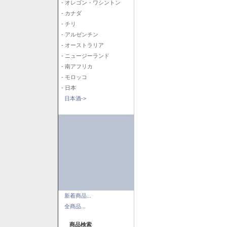
- オレゴン・ワシントン
- カナダ
- チリ
- アルゼンチン
- オーストラリア
- ニュージーランド
- 南アフリカ
- モロッコ
- 日本
日本酒->
新着商品...
全商品...
商品検索