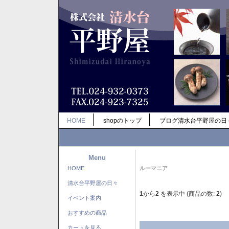
HOME
shopのトップ
ブログ清水台平野屋の日
Menu
HOME
ルーマニア
清水台平野屋の日々
1
から
2
を表示中 (商品の数:
2
)
イベント案内
おすすめの商品
カートを見る