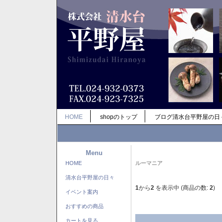
HOME
shopのトップ
ブログ清水台平野屋の日
Menu
HOME
ルーマニア
清水台平野屋の日々
1
から
2
を表示中 (商品の数:
2
)
イベント案内
おすすめの商品
カートを見る