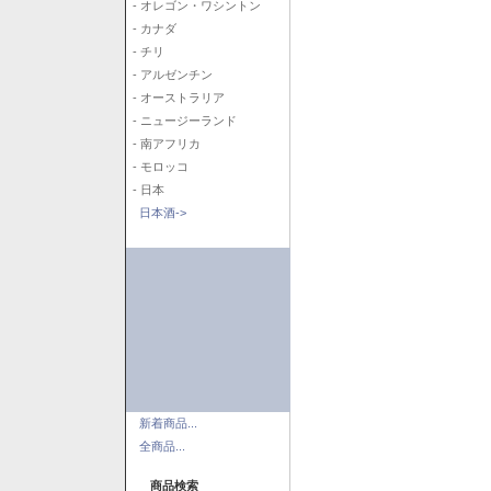
- オレゴン・ワシントン
- カナダ
- チリ
- アルゼンチン
- オーストラリア
- ニュージーランド
- 南アフリカ
- モロッコ
- 日本
日本酒->
新着商品...
全商品...
商品検索