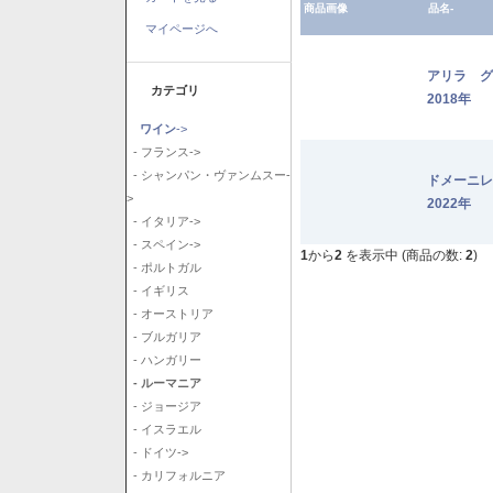
商品画像
品名-
マイページへ
アリラ 
カテゴリ
2018年
ワイン
->
- フランス->
- シャンパン・ヴァンムスー-
ドメーニ
>
2022年
- イタリア->
- スペイン->
1
から
2
を表示中 (商品の数:
2
)
- ポルトガル
- イギリス
- オーストリア
- ブルガリア
- ハンガリー
- ルーマニア
- ジョージア
- イスラエル
- ドイツ->
- カリフォルニア