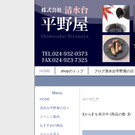
HOME
shopのトップ
ブログ清水台平野屋の日
Menu
HOME
ルーマニア
清水台平野屋の日々
1
から
2
を表示中 (商品の数:
2
)
イベント案内
おすすめの商品
カートを見る