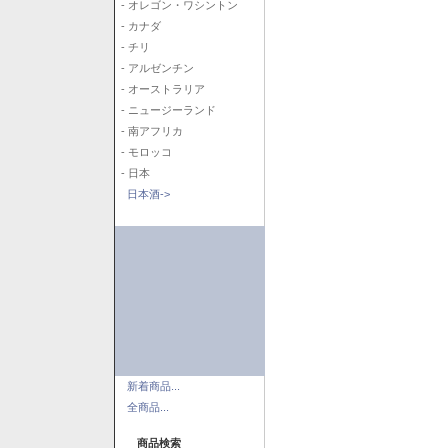
- オレゴン・ワシントン
- カナダ
- チリ
- アルゼンチン
- オーストラリア
- ニュージーランド
- 南アフリカ
- モロッコ
- 日本
日本酒->
新着商品...
全商品...
商品検索