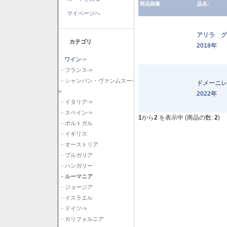
商品画像
品名-
マイページへ
アリラ 
カテゴリ
2018年
ワイン
->
- フランス->
- シャンパン・ヴァンムスー-
ドメーニ
>
2022年
- イタリア->
- スペイン->
1
から
2
を表示中 (商品の数:
2
)
- ポルトガル
- イギリス
- オーストリア
- ブルガリア
- ハンガリー
- ルーマニア
- ジョージア
- イスラエル
- ドイツ->
- カリフォルニア