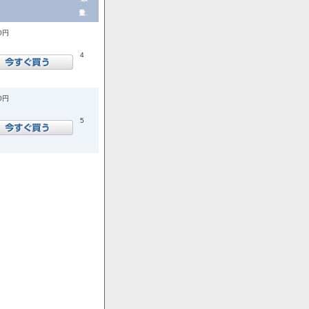
量.
00円
4
00円
5