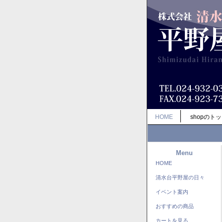
HOME
shopのト
Menu
HOME
清水台平野屋の日々
イベント案内
おすすめの商品
カートを見る