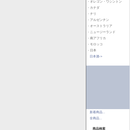
- オレゴン・ワシントン
- カナダ
- チリ
- アルゼンチン
- オーストラリア
- ニュージーランド
- 南アフリカ
- モロッコ
- 日本
日本酒->
新着商品...
全商品...
商品検索