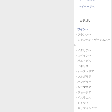
マイページへ
カテゴリ
ワイン
->
- フランス->
- シャンパン・ヴァンムスー-
>
- イタリア->
- スペイン->
- ポルトガル
- イギリス
- オーストリア
- ブルガリア
- ハンガリー
- ルーマニア
- ジョージア
- イスラエル
- ドイツ->
- カリフォルニア