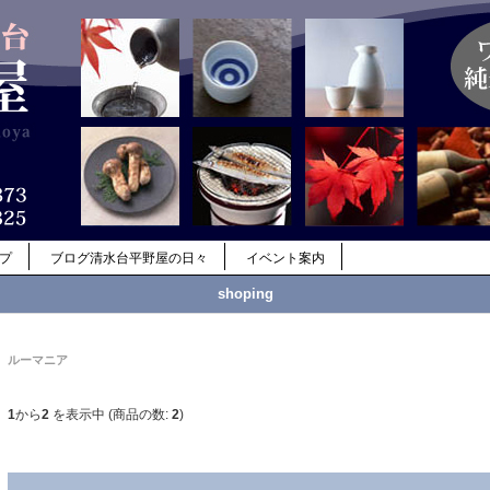
ップ
ブログ清水台平野屋の日々
イベント案内
shoping
ルーマニア
1
から
2
を表示中 (商品の数:
2
)