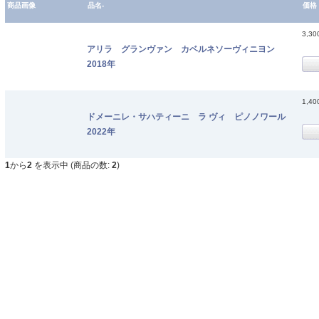
商品画像
品名-
価格
3,3
アリラ グランヴァン カベルネソーヴィニヨン
2018年
1,4
ドメーニレ・サハティーニ ラ ヴィ ピノノワール
2022年
1
から
2
を表示中 (商品の数:
2
)