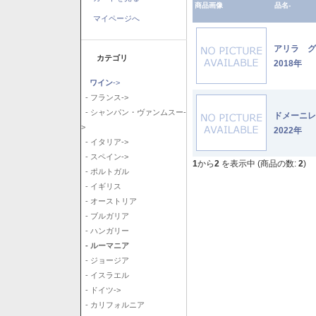
商品画像
品名-
マイページへ
アリラ 
カテゴリ
2018年
ワイン
->
- フランス->
- シャンパン・ヴァンムスー-
ドメーニ
>
2022年
- イタリア->
- スペイン->
1
から
2
を表示中 (商品の数:
2
)
- ポルトガル
- イギリス
- オーストリア
- ブルガリア
- ハンガリー
- ルーマニア
- ジョージア
- イスラエル
- ドイツ->
- カリフォルニア