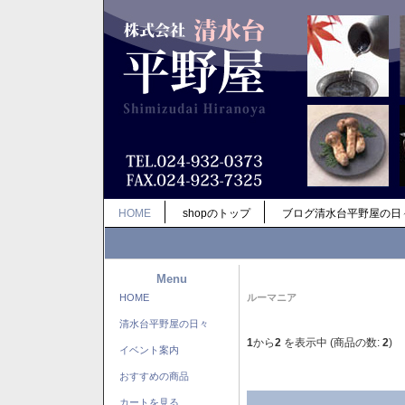
HOME
shopのトップ
ブログ清水台平野屋の日
Menu
HOME
ルーマニア
清水台平野屋の日々
1
から
2
を表示中 (商品の数:
2
)
イベント案内
おすすめの商品
カートを見る