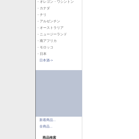
- オレゴン・ワシントン
- カナダ
- チリ
- アルゼンチン
- オーストラリア
- ニュージーランド
- 南アフリカ
- モロッコ
- 日本
日本酒->
新着商品...
全商品...
商品検索