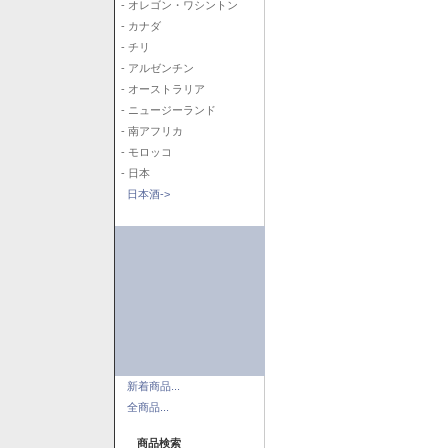
- オレゴン・ワシントン
- カナダ
- チリ
- アルゼンチン
- オーストラリア
- ニュージーランド
- 南アフリカ
- モロッコ
- 日本
日本酒->
新着商品...
全商品...
商品検索