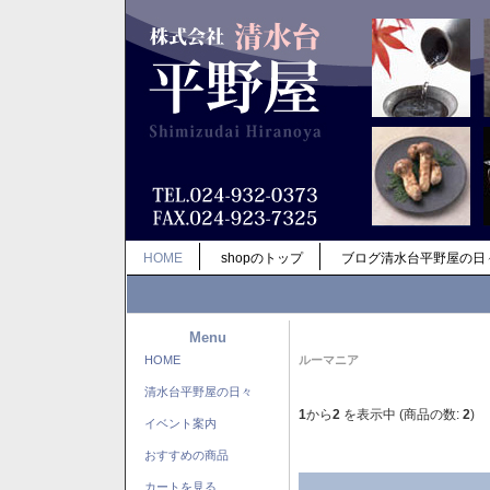
HOME
shopのトップ
ブログ清水台平野屋の日
Menu
HOME
ルーマニア
清水台平野屋の日々
1
から
2
を表示中 (商品の数:
2
)
イベント案内
おすすめの商品
カートを見る