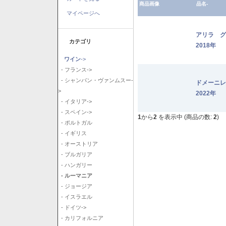
商品画像
品名-
マイページへ
アリラ 
カテゴリ
2018年
ワイン
->
- フランス->
- シャンパン・ヴァンムスー-
ドメーニ
>
2022年
- イタリア->
- スペイン->
1
から
2
を表示中 (商品の数:
2
)
- ポルトガル
- イギリス
- オーストリア
- ブルガリア
- ハンガリー
- ルーマニア
- ジョージア
- イスラエル
- ドイツ->
- カリフォルニア