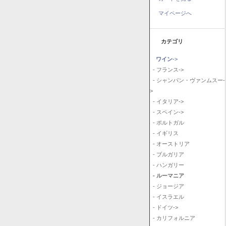
マイページへ
カテゴリ
ワイン
->
- フランス->
- シャンパン・ヴァンムスー-
>
- イタリア->
- スペイン->
- ポルトガル
- イギリス
- オーストリア
- ブルガリア
- ハンガリー
- ルーマニア
- ジョージア
- イスラエル
- ドイツ->
- カリフォルニア