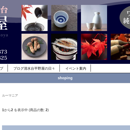
ップ
ブログ清水台平野屋の日々
イベント案内
shoping
ルーマニア
1
から
2
を表示中 (商品の数:
2
)