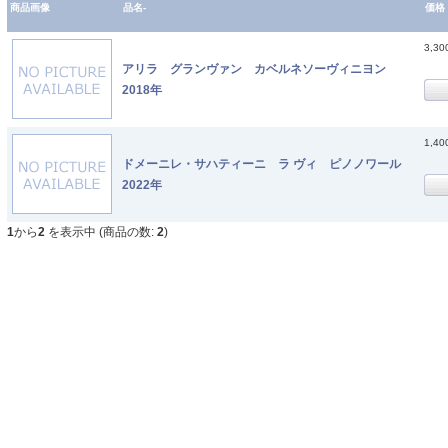
商品画像
品名-
価格
3,3
アリラ グランヴァン カベルネソーヴィニヨン
2018年
1,4
ドメーニレ・サハティーニ ラ ヴィ ピノノワール
2022年
1
から
2
を表示中 (商品の数:
2
)