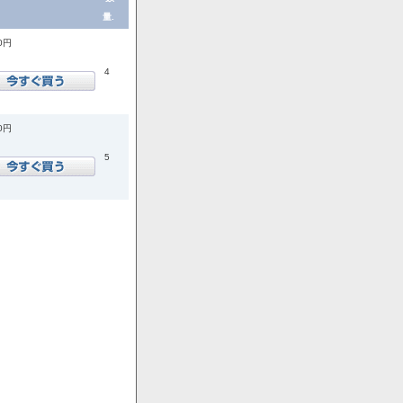
量.
00円
4
00円
5