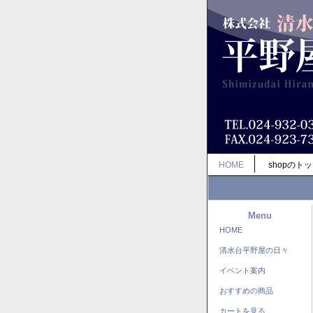
HOME
shopのト
Menu
HOME
清水台平野屋の日々
イベント案内
おすすめの商品
カートを見る