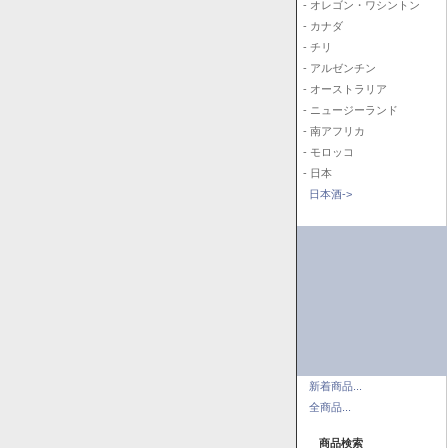
- オレゴン・ワシントン
- カナダ
- チリ
- アルゼンチン
- オーストラリア
- ニュージーランド
- 南アフリカ
- モロッコ
- 日本
日本酒->
新着商品...
全商品...
商品検索