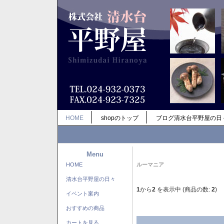
HOME
shopのトップ
ブログ清水台平野屋の日
Menu
HOME
ルーマニア
清水台平野屋の日々
1
から
2
を表示中 (商品の数:
2
)
イベント案内
おすすめの商品
カートを見る