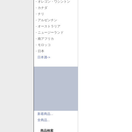
- オレゴン・ワシントン
- カナダ
- チリ
- アルゼンチン
- オーストラリア
- ニュージーランド
- 南アフリカ
- モロッコ
- 日本
日本酒->
新着商品...
全商品...
商品検索