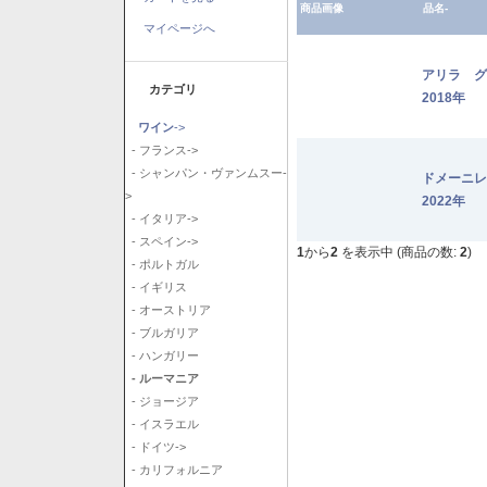
商品画像
品名-
マイページへ
アリラ 
カテゴリ
2018年
ワイン
->
- フランス->
- シャンパン・ヴァンムスー-
ドメーニ
>
2022年
- イタリア->
- スペイン->
1
から
2
を表示中 (商品の数:
2
)
- ポルトガル
- イギリス
- オーストリア
- ブルガリア
- ハンガリー
- ルーマニア
- ジョージア
- イスラエル
- ドイツ->
- カリフォルニア