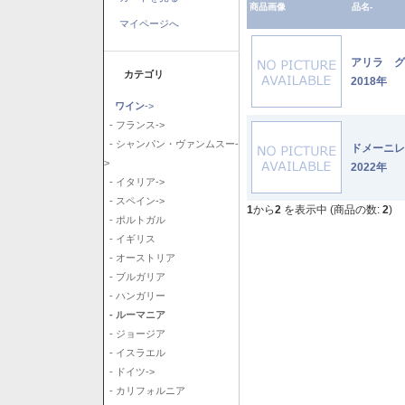
商品画像
品名-
マイページへ
アリラ 
カテゴリ
2018年
ワイン
->
- フランス->
- シャンパン・ヴァンムスー-
ドメーニ
>
2022年
- イタリア->
- スペイン->
1
から
2
を表示中 (商品の数:
2
)
- ポルトガル
- イギリス
- オーストリア
- ブルガリア
- ハンガリー
- ルーマニア
- ジョージア
- イスラエル
- ドイツ->
- カリフォルニア