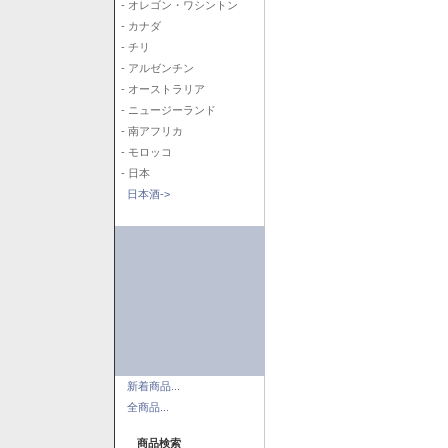
- オレゴン・ワシントン
- カナダ
- チリ
- アルゼンチン
- オーストラリア
- ニュージーランド
- 南アフリカ
- モロッコ
- 日本
日本酒->
新着商品...
全商品...
商品検索