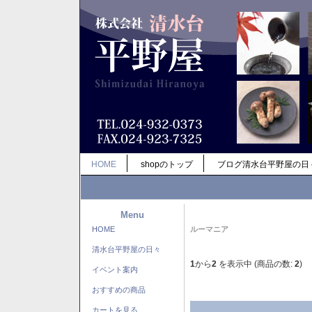
HOME
shopのトップ
ブログ清水台平野屋の日
Menu
HOME
ルーマニア
清水台平野屋の日々
1
から
2
を表示中 (商品の数:
2
)
イベント案内
おすすめの商品
カートを見る