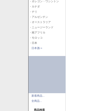
- オレゴン・ワシントン
- カナダ
- チリ
- アルゼンチン
- オーストラリア
- ニュージーランド
- 南アフリカ
- モロッコ
- 日本
日本酒->
新着商品...
全商品...
商品検索