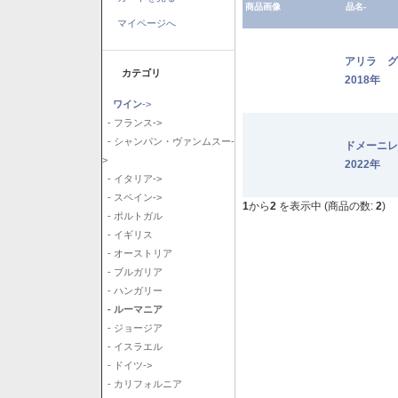
商品画像
品名-
マイページへ
アリラ 
カテゴリ
2018年
ワイン
->
- フランス->
- シャンパン・ヴァンムスー-
ドメーニ
>
2022年
- イタリア->
- スペイン->
1
から
2
を表示中 (商品の数:
2
)
- ポルトガル
- イギリス
- オーストリア
- ブルガリア
- ハンガリー
- ルーマニア
- ジョージア
- イスラエル
- ドイツ->
- カリフォルニア