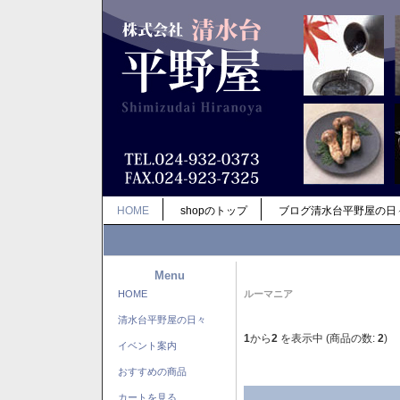
HOME
shopのトップ
ブログ清水台平野屋の日
Menu
HOME
ルーマニア
清水台平野屋の日々
1
から
2
を表示中 (商品の数:
2
)
イベント案内
おすすめの商品
カートを見る