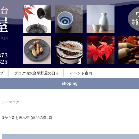
ップ
ブログ清水台平野屋の日々
イベント案内
shoping
ルーマニア
1
から
2
を表示中 (商品の数:
2
)