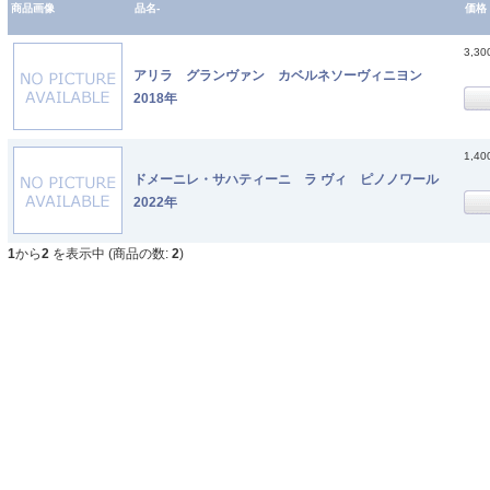
商品画像
品名-
価格
3,3
アリラ グランヴァン カベルネソーヴィニヨン
2018年
1,4
ドメーニレ・サハティーニ ラ ヴィ ピノノワール
2022年
1
から
2
を表示中 (商品の数:
2
)