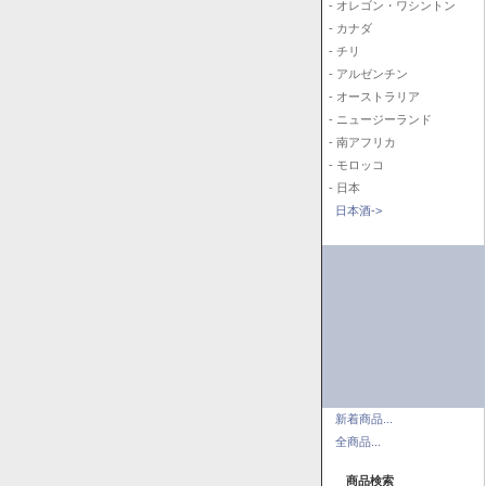
- オレゴン・ワシントン
- カナダ
- チリ
- アルゼンチン
- オーストラリア
- ニュージーランド
- 南アフリカ
- モロッコ
- 日本
日本酒->
新着商品...
全商品...
商品検索