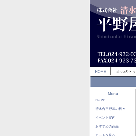
HOME
shopのト
Menu
HOME
清水台平野屋の日々
イベント案内
おすすめの商品
カートを見る