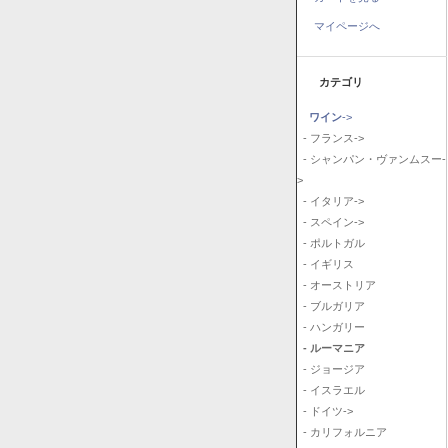
マイページへ
カテゴリ
ワイン
->
- フランス->
- シャンパン・ヴァンムスー-
>
- イタリア->
- スペイン->
- ポルトガル
- イギリス
- オーストリア
- ブルガリア
- ハンガリー
- ルーマニア
- ジョージア
- イスラエル
- ドイツ->
- カリフォルニア