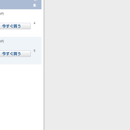
量.
00円
4
00円
5