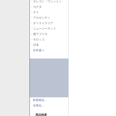
- オレゴン・ワシントン
- カナダ
- チリ
- アルゼンチン
- オーストラリア
- ニュージーランド
- 南アフリカ
- モロッコ
- 日本
日本酒->
新着商品...
全商品...
商品検索