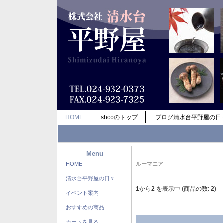
HOME
shopのトップ
ブログ清水台平野屋の日
Menu
HOME
ルーマニア
清水台平野屋の日々
1
から
2
を表示中 (商品の数:
2
)
イベント案内
おすすめの商品
カートを見る