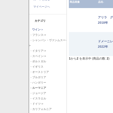
商品画像
品名-
マイページへ
アリラ 
カテゴリ
2018年
ワイン
->
- フランス->
- シャンパン・ヴァンムスー-
ドメーニ
>
2022年
- イタリア->
- スペイン->
1
から
2
を表示中 (商品の数:
2
)
- ポルトガル
- イギリス
- オーストリア
- ブルガリア
- ハンガリー
- ルーマニア
- ジョージア
- イスラエル
- ドイツ->
- カリフォルニア