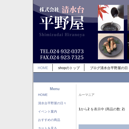
HOME
shopのトップ
ブログ清水台平野屋の日
Menu
HOME
ルーマニア
清水台平野屋の日々
1
から
2
を表示中 (商品の数:
2
)
イベント案内
おすすめの商品
カートを見る