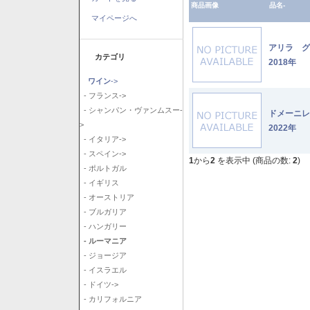
商品画像
品名-
マイページへ
アリラ 
カテゴリ
2018年
ワイン
->
- フランス->
- シャンパン・ヴァンムスー-
ドメーニ
>
2022年
- イタリア->
- スペイン->
1
から
2
を表示中 (商品の数:
2
)
- ポルトガル
- イギリス
- オーストリア
- ブルガリア
- ハンガリー
- ルーマニア
- ジョージア
- イスラエル
- ドイツ->
- カリフォルニア