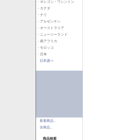
- オレゴン・ワシントン
- カナダ
- チリ
- アルゼンチン
- オーストラリア
- ニュージーランド
- 南アフリカ
- モロッコ
- 日本
日本酒->
新着商品...
全商品...
商品検索