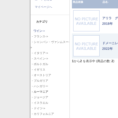
商品画像
品名-
マイページへ
アリラ 
カテゴリ
2018年
ワイン
->
- フランス->
- シャンパン・ヴァンムスー-
ドメーニ
>
2022年
- イタリア->
- スペイン->
1
から
2
を表示中 (商品の数:
2
)
- ポルトガル
- イギリス
- オーストリア
- ブルガリア
- ハンガリー
- ルーマニア
- ジョージア
- イスラエル
- ドイツ->
- カリフォルニア