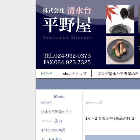
HOME
shopのトップ
ブログ清水台平野屋の日
Menu
HOME
ルーマニア
清水台平野屋の日々
1
から
2
を表示中 (商品の数:
2
)
イベント案内
おすすめの商品
カートを見る