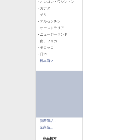
- オレゴン・ワシントン
- カナダ
- チリ
- アルゼンチン
- オーストラリア
- ニュージーランド
- 南アフリカ
- モロッコ
- 日本
日本酒->
新着商品...
全商品...
商品検索