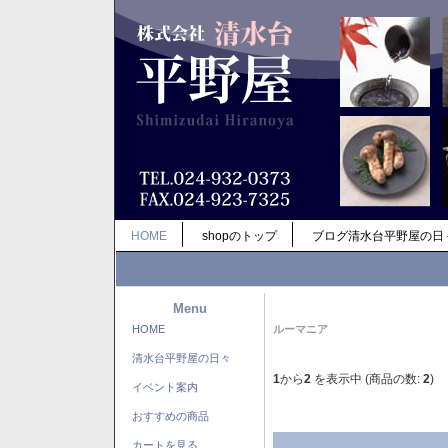
HOME
shopのトップ
ブログ清水台平野屋の日
Menu
HOME
ルーマニア
清水台平野屋の日々
1
から
2
を表示中 (商品の数:
2
)
イベント案内
おすすめの商品
カートを見る