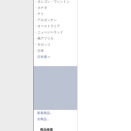
- オレゴン・ワシントン
- カナダ
- チリ
- アルゼンチン
- オーストラリア
- ニュージーランド
- 南アフリカ
- モロッコ
- 日本
日本酒->
新着商品...
全商品...
商品検索