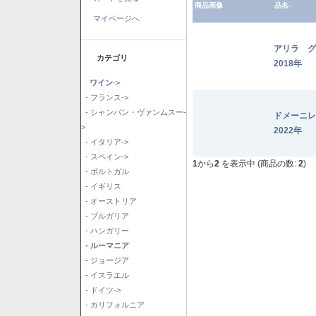
商品画像
品名-
マイページへ
アリラ 
カテゴリ
2018年
ワイン
->
- フランス->
- シャンパン・ヴァンムスー-
ドメーニ
>
2022年
- イタリア->
- スペイン->
1
から
2
を表示中 (商品の数:
2
)
- ポルトガル
- イギリス
- オーストリア
- ブルガリア
- ハンガリー
- ルーマニア
- ジョージア
- イスラエル
- ドイツ->
- カリフォルニア