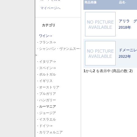
商品画像
品名-
マイページへ
アリラ 
カテゴリ
2018年
ワイン
->
- フランス->
- シャンパン・ヴァンムスー-
ドメーニ
>
2022年
- イタリア->
- スペイン->
1
から
2
を表示中 (商品の数:
2
)
- ポルトガル
- イギリス
- オーストリア
- ブルガリア
- ハンガリー
- ルーマニア
- ジョージア
- イスラエル
- ドイツ->
- カリフォルニア