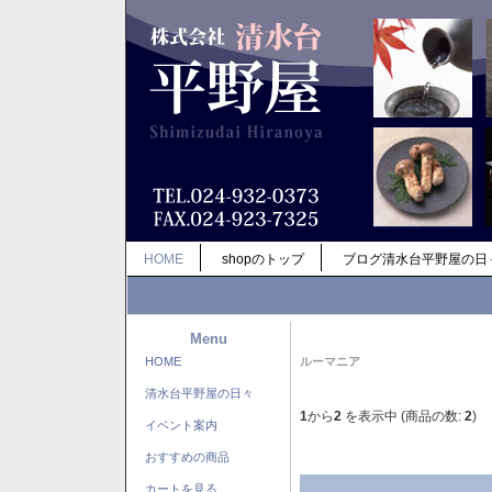
HOME
shopのトップ
ブログ清水台平野屋の日
Menu
HOME
ルーマニア
清水台平野屋の日々
1
から
2
を表示中 (商品の数:
2
)
イベント案内
おすすめの商品
カートを見る