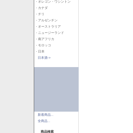
- オレゴン・ワシントン
- カナダ
- チリ
- アルゼンチン
- オーストラリア
- ニュージーランド
- 南アフリカ
- モロッコ
- 日本
日本酒->
新着商品...
全商品...
商品検索