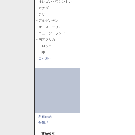
- オレゴン・ワシントン
- カナダ
- チリ
- アルゼンチン
- オーストラリア
- ニュージーランド
- 南アフリカ
- モロッコ
- 日本
日本酒->
新着商品...
全商品...
商品検索