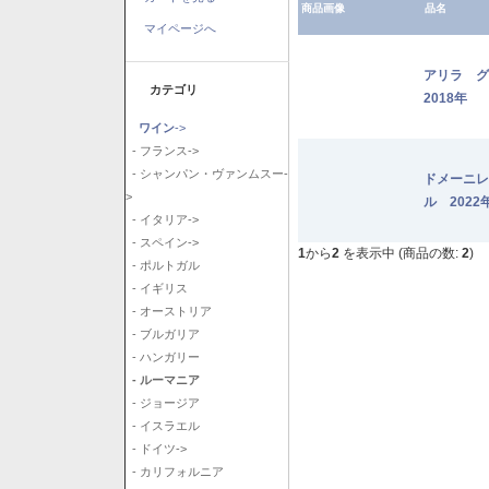
商品画像
品名
マイページへ
アリラ 
カテゴリ
2018年
ワイン
->
- フランス->
- シャンパン・ヴァンムスー-
ドメーニレ
>
ル 2022
- イタリア->
- スペイン->
1
から
2
を表示中 (商品の数:
2
)
- ポルトガル
- イギリス
- オーストリア
- ブルガリア
- ハンガリー
- ルーマニア
- ジョージア
- イスラエル
- ドイツ->
- カリフォルニア