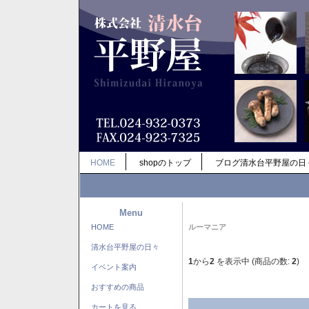
HOME
shopのトップ
ブログ清水台平野屋の日
Menu
HOME
ルーマニア
清水台平野屋の日々
1
から
2
を表示中 (商品の数:
2
)
イベント案内
おすすめの商品
カートを見る