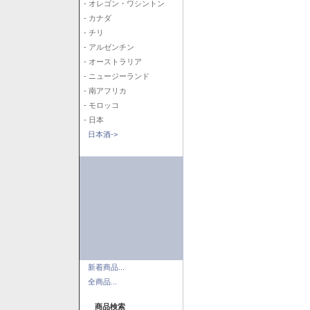
- オレゴン・ワシントン
- カナダ
- チリ
- アルゼンチン
- オーストラリア
- ニュージーランド
- 南アフリカ
- モロッコ
- 日本
日本酒->
新着商品...
全商品...
商品検索