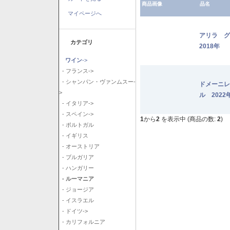
商品画像
品名
マイページへ
アリラ 
カテゴリ
2018年
ワイン
->
- フランス->
- シャンパン・ヴァンムスー-
ドメーニレ
>
ル 2022
- イタリア->
- スペイン->
1
から
2
を表示中 (商品の数:
2
)
- ポルトガル
- イギリス
- オーストリア
- ブルガリア
- ハンガリー
- ルーマニア
- ジョージア
- イスラエル
- ドイツ->
- カリフォルニア