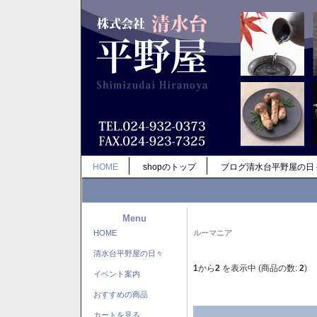
HOME
shopのトップ
ブログ清水台平野屋の日
Menu
HOME
ルーマニア
清水台平野屋の日々
1
から
2
を表示中 (商品の数:
2
)
イベント案内
おすすめの商品
カートを見る