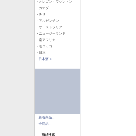
- オレゴン・ワシントン
- カナダ
- チリ
- アルゼンチン
- オーストラリア
- ニュージーランド
- 南アフリカ
- モロッコ
- 日本
日本酒->
新着商品...
全商品...
商品検索