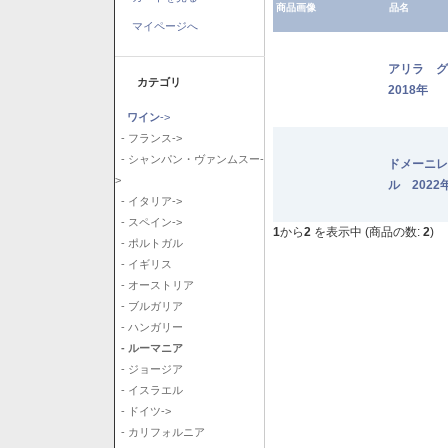
商品画像
品名
マイページへ
アリラ 
カテゴリ
2018年
ワイン
->
- フランス->
- シャンパン・ヴァンムスー-
ドメーニレ
>
ル 2022
- イタリア->
- スペイン->
1
から
2
を表示中 (商品の数:
2
)
- ポルトガル
- イギリス
- オーストリア
- ブルガリア
- ハンガリー
- ルーマニア
- ジョージア
- イスラエル
- ドイツ->
- カリフォルニア