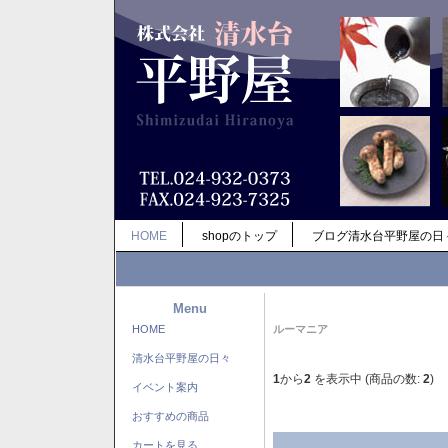
HOME
shopのトップ
ブログ清水台平野屋の日
Menu
HOME
ルーマニア
清水台平野屋の日々
1
から
2
を表示中 (商品の数:
2
)
イベント案内
おすすめの商品
カートを見る