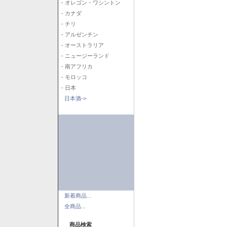
- オレゴン・ワシントン
- カナダ
- チリ
- アルゼンチン
- オーストラリア
- ニュージーランド
- 南アフリカ
- モロッコ
- 日本
日本酒->
新着商品...
全商品...
商品検索