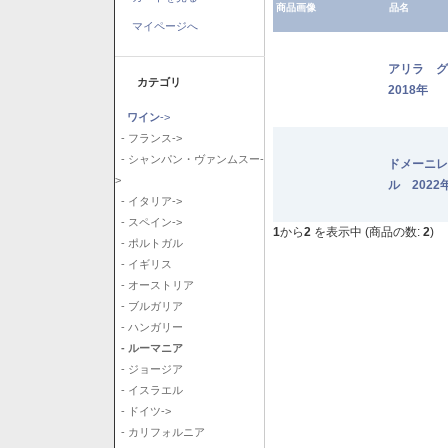
商品画像
品名
マイページへ
アリラ 
カテゴリ
2018年
ワイン
->
- フランス->
- シャンパン・ヴァンムスー-
ドメーニレ
>
ル 2022
- イタリア->
- スペイン->
1
から
2
を表示中 (商品の数:
2
)
- ポルトガル
- イギリス
- オーストリア
- ブルガリア
- ハンガリー
- ルーマニア
- ジョージア
- イスラエル
- ドイツ->
- カリフォルニア