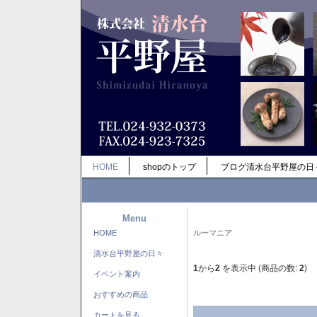
HOME
shopのトップ
ブログ清水台平野屋の日
Menu
HOME
ルーマニア
清水台平野屋の日々
1
から
2
を表示中 (商品の数:
2
)
イベント案内
おすすめの商品
カートを見る