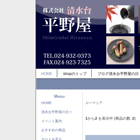
HOME
shopのトップ
ブログ清水台平野屋の日
Menu
HOME
ルーマニア
清水台平野屋の日々
1
から
2
を表示中 (商品の数:
2
)
イベント案内
おすすめの商品
カートを見る