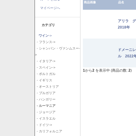
商品画像
品名
マイページへ
アリラ 
カテゴリ
2018年
ワイン
->
- フランス->
- シャンパン・ヴァンムスー-
ドメーニレ
>
ル 2022
- イタリア->
- スペイン->
1
から
2
を表示中 (商品の数:
2
)
- ポルトガル
- イギリス
- オーストリア
- ブルガリア
- ハンガリー
- ルーマニア
- ジョージア
- イスラエル
- ドイツ->
- カリフォルニア