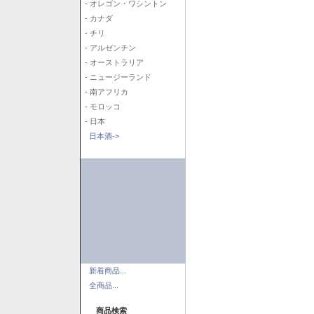
- オレゴン・ワシントン
- カナダ
- チリ
- アルゼンチン
- オーストラリア
- ニュージーランド
- 南アフリカ
- モロッコ
- 日本
日本酒->
新着商品...
全商品...
商品検索