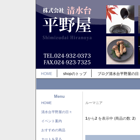
HOME
shopのトップ
ブログ清水台平野屋の日
Menu
HOME
ルーマニア
清水台平野屋の日々
1
から
2
を表示中 (商品の数:
2
)
イベント案内
おすすめの商品
カートを見る