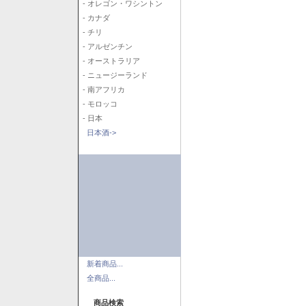
- オレゴン・ワシントン
- カナダ
- チリ
- アルゼンチン
- オーストラリア
- ニュージーランド
- 南アフリカ
- モロッコ
- 日本
日本酒->
新着商品...
全商品...
商品検索