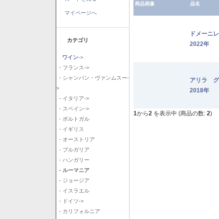
商品画像
品名
マイページへ
ドメーニ
カテゴリ
2022年
ワイン
->
- フランス->
- シャンパン・ヴァンムスー-
アリラ 
>
2018年
- イタリア->
- スペイン->
1
から
2
を表示中 (商品の数:
2
)
- ポルトガル
- イギリス
- オーストリア
- ブルガリア
- ハンガリー
- ルーマニア
- ジョージア
- イスラエル
- ドイツ->
- カリフォルニア