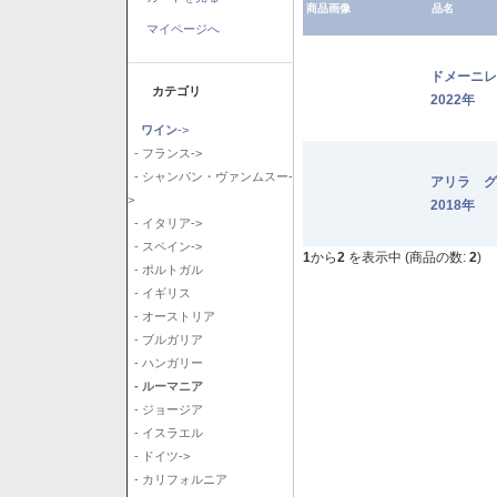
商品画像
品名
マイページへ
ドメーニ
カテゴリ
2022年
ワイン
->
- フランス->
- シャンパン・ヴァンムスー-
アリラ 
>
2018年
- イタリア->
- スペイン->
1
から
2
を表示中 (商品の数:
2
)
- ポルトガル
- イギリス
- オーストリア
- ブルガリア
- ハンガリー
- ルーマニア
- ジョージア
- イスラエル
- ドイツ->
- カリフォルニア