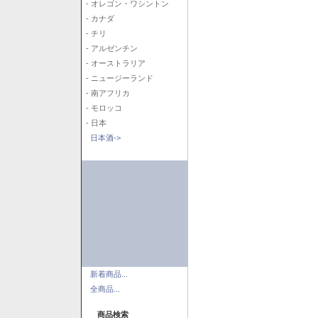
- オレゴン・ワシントン
- カナダ
- チリ
- アルゼンチン
- オーストラリア
- ニュージーランド
- 南アフリカ
- モロッコ
- 日本
日本酒->
新着商品...
全商品...
商品検索