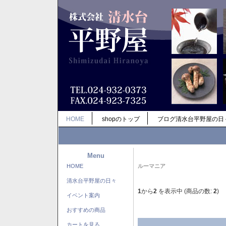
HOME
shopのトップ
ブログ清水台平野屋の日
Menu
HOME
ルーマニア
清水台平野屋の日々
1
から
2
を表示中 (商品の数:
2
)
イベント案内
おすすめの商品
カートを見る