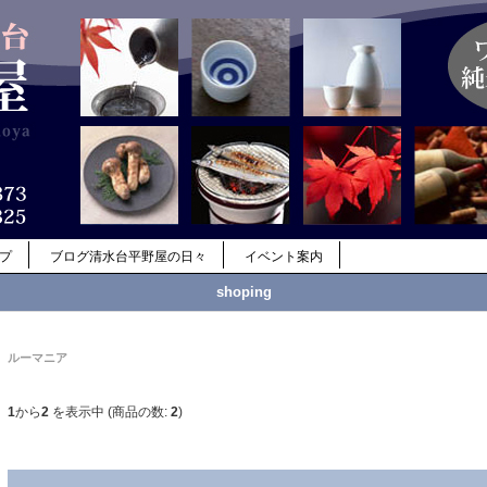
ップ
ブログ清水台平野屋の日々
イベント案内
shoping
ルーマニア
1
から
2
を表示中 (商品の数:
2
)