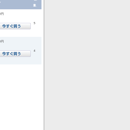
+
量.
00円
5
00円
4