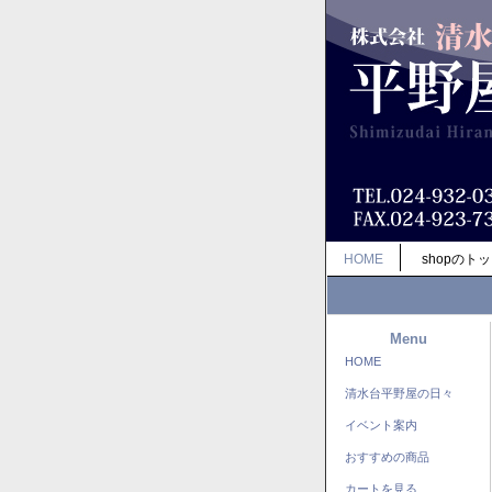
HOME
shopのト
Menu
HOME
清水台平野屋の日々
イベント案内
おすすめの商品
カートを見る