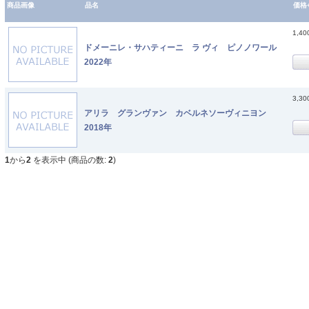
商品画像
品名
価格
1,4
ドメーニレ・サハティーニ ラ ヴィ ピノノワール
2022年
3,3
アリラ グランヴァン カベルネソーヴィニヨン
2018年
1
から
2
を表示中 (商品の数:
2
)