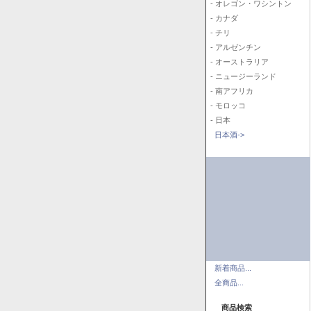
- オレゴン・ワシントン
- カナダ
- チリ
- アルゼンチン
- オーストラリア
- ニュージーランド
- 南アフリカ
- モロッコ
- 日本
日本酒->
新着商品...
全商品...
商品検索