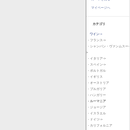
マイページへ
カテゴリ
ワイン
->
- フランス->
- シャンパン・ヴァンムスー-
>
- イタリア->
- スペイン->
- ポルトガル
- イギリス
- オーストリア
- ブルガリア
- ハンガリー
- ルーマニア
- ジョージア
- イスラエル
- ドイツ->
- カリフォルニア