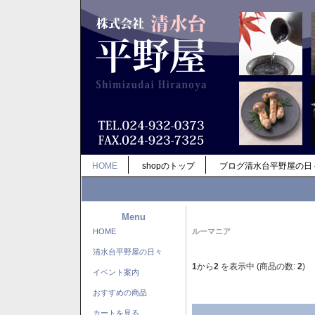
HOME
shopのトップ
ブログ清水台平野屋の日
Menu
HOME
ルーマニア
清水台平野屋の日々
1
から
2
を表示中 (商品の数:
2
)
イベント案内
おすすめの商品
カートを見る