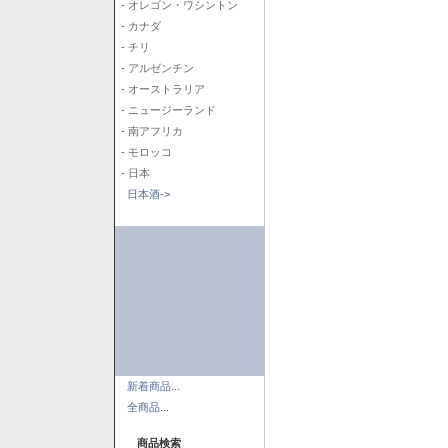
- オレゴン・ワシントン
- カナダ
- チリ
- アルゼンチン
- オーストラリア
- ニュージーランド
- 南アフリカ
- モロッコ
- 日本
日本酒->
新着商品...
全商品...
商品検索