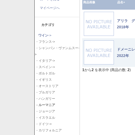
商品画像
品名+
マイページへ
アリラ 
カテゴリ
2018年
ワイン
->
- フランス->
- シャンパン・ヴァンムスー-
ドメーニ
>
2022年
- イタリア->
- スペイン->
1
から
2
を表示中 (商品の数:
2
)
- ポルトガル
- イギリス
- オーストリア
- ブルガリア
- ハンガリー
- ルーマニア
- ジョージア
- イスラエル
- ドイツ->
- カリフォルニア