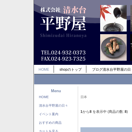
HOME
shopのトップ
ブログ清水台平野屋の日
Menu
HOME
日本
清水台平野屋の日々
1
から
8
を表示中 (商品の数:
8
)
イベント案内
おすすめの商品
カートを見る