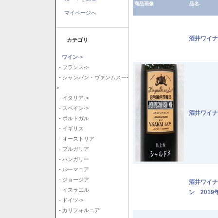
商品画像
品名-
マイページへ
酒井ワイナ
カテゴリ
ワイン
->
- フランス->
- シャンパン・ヴァンムスー-
>
- イタリア->
- スペイン->
酒井ワイナ
- ポルトガル
- イギリス
- オーストリア
- ブルガリア
- ハンガリー
- ルーマニア
- ジョージア
酒井ワイナ
- イスラエル
ン 2019
- ドイツ->
- カリフォルニア