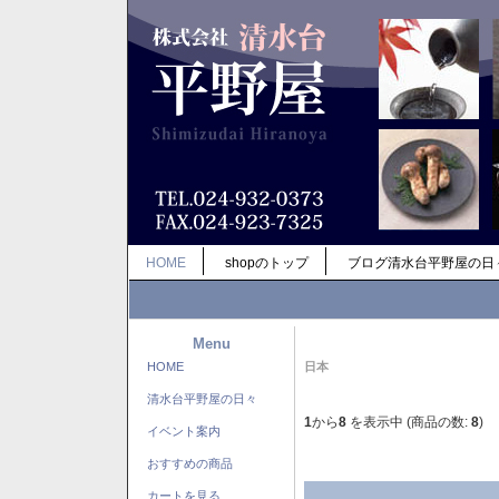
HOME
shopのトップ
ブログ清水台平野屋の日
Menu
HOME
日本
清水台平野屋の日々
1
から
8
を表示中 (商品の数:
8
)
イベント案内
おすすめの商品
カートを見る