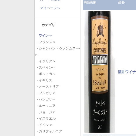
商品画像
品名-
マイページへ
カテゴリ
ワイン
->
- フランス->
- シャンパン・ヴァンムスー-
>
- イタリア->
- スペイン->
酒井ワイナ
- ポルトガル
- イギリス
- オーストリア
- ブルガリア
- ハンガリー
- ルーマニア
- ジョージア
- イスラエル
- ドイツ->
- カリフォルニア