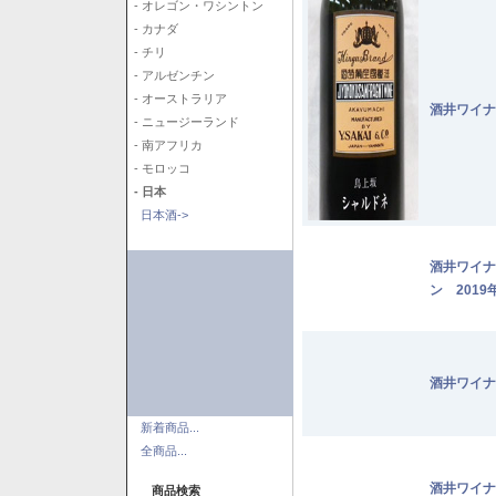
- オレゴン・ワシントン
- カナダ
- チリ
- アルゼンチン
- オーストラリア
酒井ワイナ
- ニュージーランド
- 南アフリカ
- モロッコ
- 日本
日本酒->
酒井ワイナ
ン 2019
酒井ワイナ
新着商品...
全商品...
酒井ワイナ
商品検索