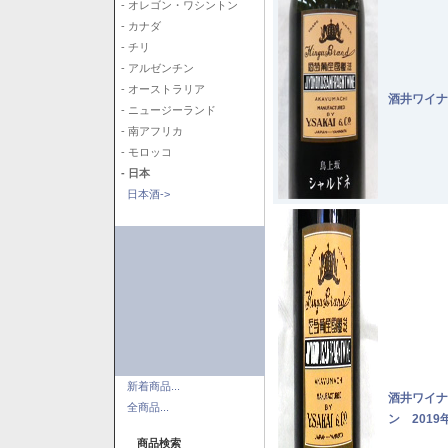
- オレゴン・ワシントン
- カナダ
- チリ
- アルゼンチン
- オーストラリア
酒井ワイナ
- ニュージーランド
- 南アフリカ
- モロッコ
- 日本
日本酒->
新着商品...
酒井ワイナ
全商品...
ン 2019
商品検索