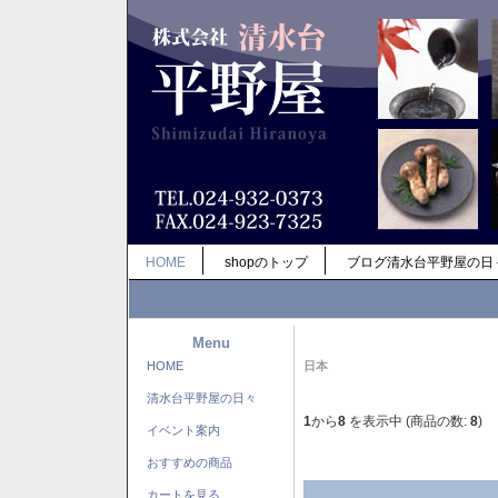
HOME
shopのトップ
ブログ清水台平野屋の日
Menu
HOME
日本
清水台平野屋の日々
1
から
8
を表示中 (商品の数:
8
)
イベント案内
おすすめの商品
カートを見る