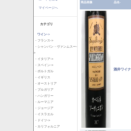
商品画像
品名-
マイページへ
カテゴリ
ワイン
->
- フランス->
- シャンパン・ヴァンムスー-
>
- イタリア->
- スペイン->
酒井ワイナ
- ポルトガル
- イギリス
- オーストリア
- ブルガリア
- ハンガリー
- ルーマニア
- ジョージア
- イスラエル
- ドイツ->
- カリフォルニア