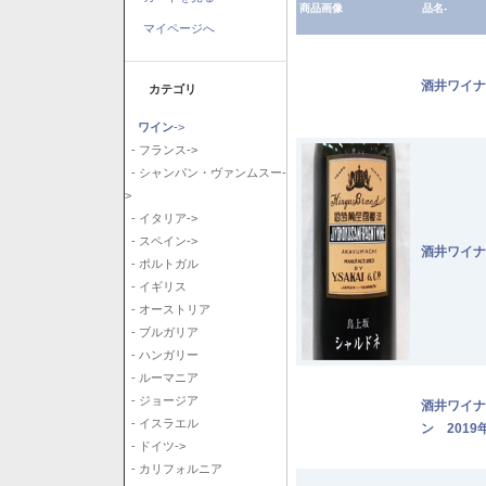
商品画像
品名-
マイページへ
酒井ワイナ
カテゴリ
ワイン
->
- フランス->
- シャンパン・ヴァンムスー-
>
- イタリア->
- スペイン->
酒井ワイナ
- ポルトガル
- イギリス
- オーストリア
- ブルガリア
- ハンガリー
- ルーマニア
- ジョージア
酒井ワイナ
- イスラエル
ン 2019
- ドイツ->
- カリフォルニア