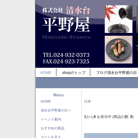
HOME
shopのトップ
ブログ清水台平野屋の日
Menu
HOME
日本
清水台平野屋の日々
1
から
8
を表示中 (商品の数:
8
)
イベント案内
おすすめの商品
カートを見る