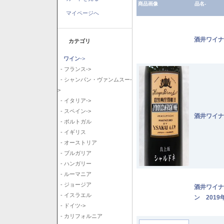
商品画像
品名-
マイページへ
酒井ワイナ
カテゴリ
ワイン
->
- フランス->
- シャンパン・ヴァンムスー-
>
- イタリア->
- スペイン->
酒井ワイナ
- ポルトガル
- イギリス
- オーストリア
- ブルガリア
- ハンガリー
- ルーマニア
- ジョージア
酒井ワイナ
- イスラエル
ン 2019
- ドイツ->
- カリフォルニア