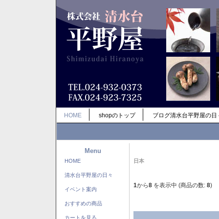
HOME
shopのトップ
ブログ清水台平野屋の日
Menu
HOME
日本
清水台平野屋の日々
1
から
8
を表示中 (商品の数:
8
)
イベント案内
おすすめの商品
カートを見る