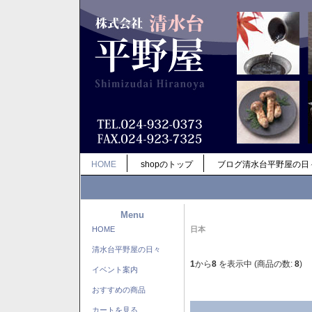
HOME
shopのトップ
ブログ清水台平野屋の日
Menu
HOME
日本
清水台平野屋の日々
1
から
8
を表示中 (商品の数:
8
)
イベント案内
おすすめの商品
カートを見る