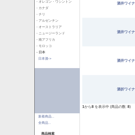
- オレゴン・ワシントン
酒井ワイナ
- カナダ
- チリ
- アルゼンチン
- オーストラリア
酒井ワイナ
- ニュージーランド
- 南アフリカ
- モロッコ
- 日本
日本酒->
酒井ワイナ
酒折ワイナ
1
から
8
を表示中 (商品の数:
8
)
新着商品...
全商品...
商品検索