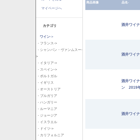
商品画像
品名-
マイページへ
酒井ワイナ
カテゴリ
ワイン
->
- フランス->
- シャンパン・ヴァンムスー-
酒井ワイナ
>
- イタリア->
- スペイン->
- ポルトガル
酒井ワイナ
- イギリス
ン 2019
- オーストリア
- ブルガリア
- ハンガリー
- ルーマニア
酒井ワイナ
- ジョージア
- イスラエル
- ドイツ->
- カリフォルニア