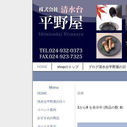
HOME
shopのトップ
ブログ清水台平野屋の日
Menu
HOME
日本
清水台平野屋の日々
1
から
8
を表示中 (商品の数:
8
)
イベント案内
おすすめの商品
カートを見る