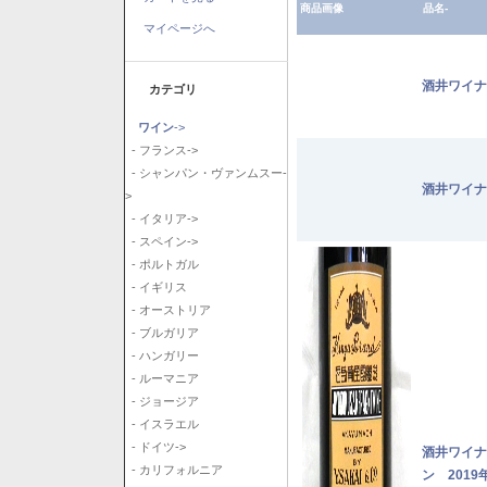
商品画像
品名-
マイページへ
酒井ワイナ
カテゴリ
ワイン
->
- フランス->
- シャンパン・ヴァンムスー-
酒井ワイナ
>
- イタリア->
- スペイン->
- ポルトガル
- イギリス
- オーストリア
- ブルガリア
- ハンガリー
- ルーマニア
- ジョージア
- イスラエル
- ドイツ->
酒井ワイナ
- カリフォルニア
ン 2019