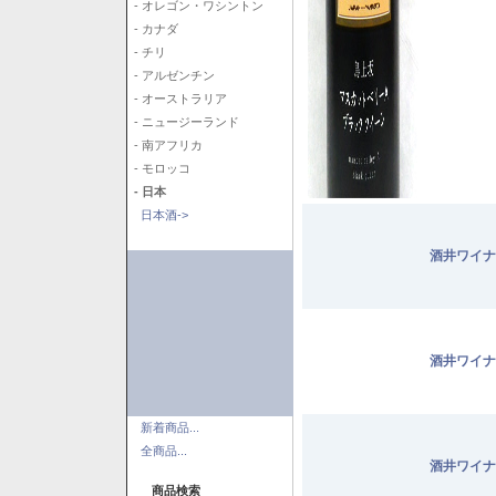
- オレゴン・ワシントン
- カナダ
- チリ
- アルゼンチン
- オーストラリア
- ニュージーランド
- 南アフリカ
- モロッコ
- 日本
日本酒->
酒井ワイナ
酒井ワイナ
新着商品...
全商品...
酒井ワイナ
商品検索