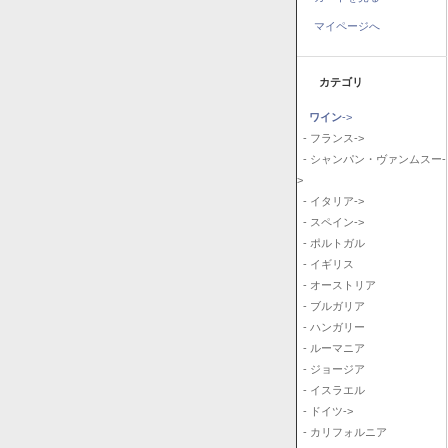
マイページへ
カテゴリ
ワイン
->
- フランス->
- シャンパン・ヴァンムスー-
>
- イタリア->
- スペイン->
- ポルトガル
- イギリス
- オーストリア
- ブルガリア
- ハンガリー
- ルーマニア
- ジョージア
- イスラエル
- ドイツ->
- カリフォルニア