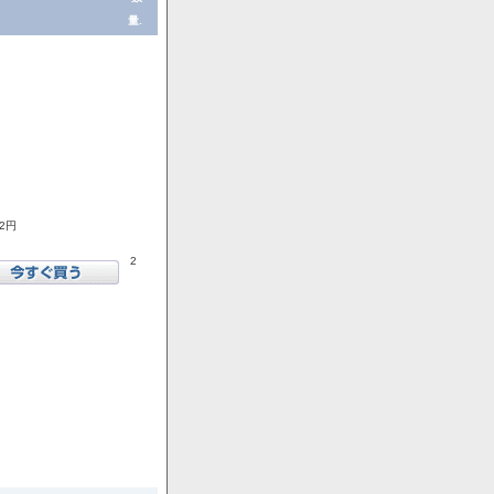
量.
72円
2