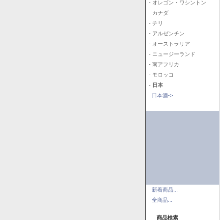
- オレゴン・ワシントン
- カナダ
- チリ
- アルゼンチン
- オーストラリア
- ニュージーランド
- 南アフリカ
- モロッコ
- 日本
日本酒->
新着商品...
全商品...
商品検索