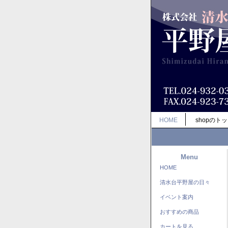
HOME
shopのト
Menu
HOME
清水台平野屋の日々
イベント案内
おすすめの商品
カートを見る