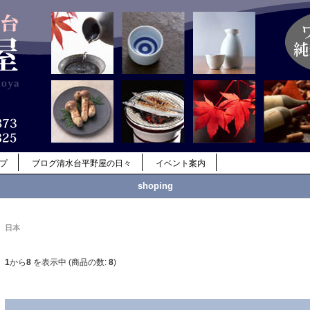
ップ
ブログ清水台平野屋の日々
イベント案内
shoping
日本
1
から
8
を表示中 (商品の数:
8
)