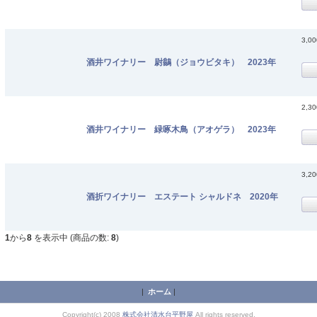
3,0
酒井ワイナリー 尉鶲（ジョウビタキ） 2023年
2,3
酒井ワイナリー 緑啄木鳥（アオゲラ） 2023年
3,2
酒折ワイナリー エステート シャルドネ 2020年
1
から
8
を表示中 (商品の数:
8
)
|
ホーム
|
Copyright(c) 2008
株式会社清水台平野屋
All rights reserved.