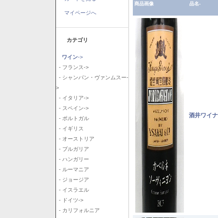
商品画像
品名-
マイページへ
カテゴリ
ワイン
->
- フランス->
- シャンパン・ヴァンムスー-
>
- イタリア->
- スペイン->
酒井ワイナ
- ポルトガル
- イギリス
- オーストリア
- ブルガリア
- ハンガリー
- ルーマニア
- ジョージア
- イスラエル
- ドイツ->
- カリフォルニア