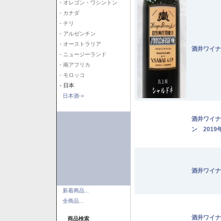
- オレゴン・ワシントン
- カナダ
- チリ
- アルゼンチン
- オーストラリア
酒井ワイナ
- ニュージーランド
- 南アフリカ
- モロッコ
- 日本
日本酒->
酒井ワイナ
ン 2019
酒井ワイナ
新着商品...
全商品...
酒井ワイナ
商品検索