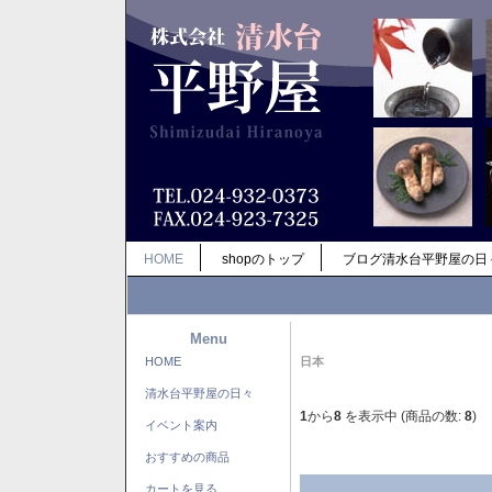
HOME
shopのトップ
ブログ清水台平野屋の日
Menu
HOME
日本
清水台平野屋の日々
1
から
8
を表示中 (商品の数:
8
)
イベント案内
おすすめの商品
カートを見る