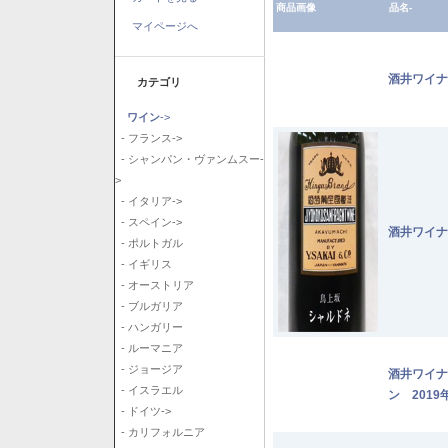
商品画像
品名-
マイページへ
酒井ワイナ
カテゴリ
ワイン
->
- フランス->
- シャンパン・ヴァンムスー-
>
- イタリア->
- スペイン->
酒井ワイナ
- ポルトガル
- イギリス
- オーストリア
- ブルガリア
- ハンガリー
- ルーマニア
- ジョージア
酒井ワイナ
- イスラエル
ン 2019
- ドイツ->
- カリフォルニア