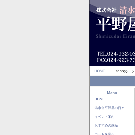
HOME
shopのト
Menu
HOME
清水台平野屋の日々
イベント案内
おすすめの商品
カートを見る