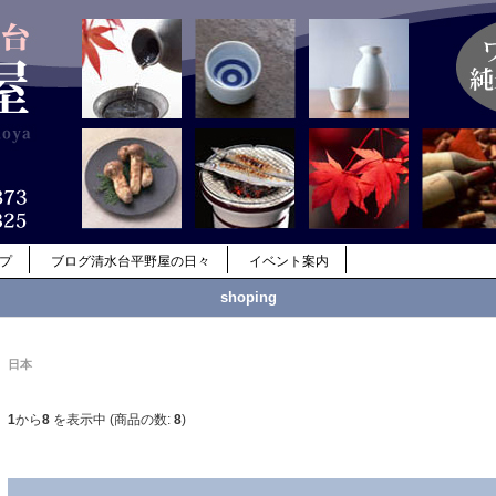
ップ
ブログ清水台平野屋の日々
イベント案内
shoping
日本
1
から
8
を表示中 (商品の数:
8
)