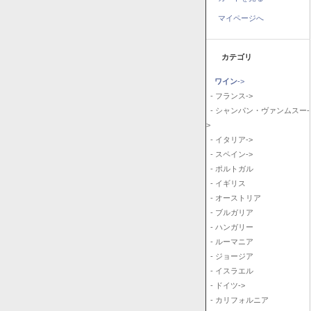
マイページへ
カテゴリ
ワイン
->
- フランス->
- シャンパン・ヴァンムスー-
>
- イタリア->
- スペイン->
- ポルトガル
- イギリス
- オーストリア
- ブルガリア
- ハンガリー
- ルーマニア
- ジョージア
- イスラエル
- ドイツ->
- カリフォルニア