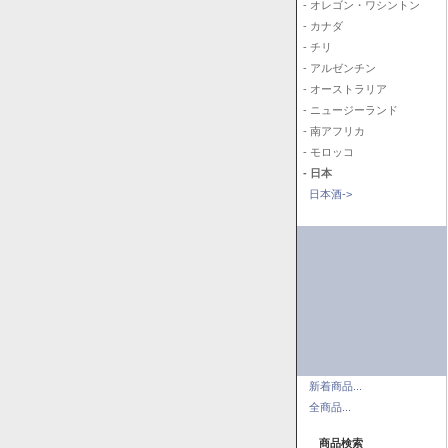
- オレゴン・ワシントン
- カナダ
- チリ
- アルゼンチン
- オーストラリア
- ニュージーランド
- 南アフリカ
- モロッコ
- 日本
日本酒->
新着商品...
全商品...
商品検索