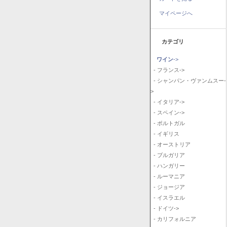
マイページへ
カテゴリ
ワイン
->
- フランス->
- シャンパン・ヴァンムスー-
>
- イタリア->
- スペイン->
- ポルトガル
- イギリス
- オーストリア
- ブルガリア
- ハンガリー
- ルーマニア
- ジョージア
- イスラエル
- ドイツ->
- カリフォルニア