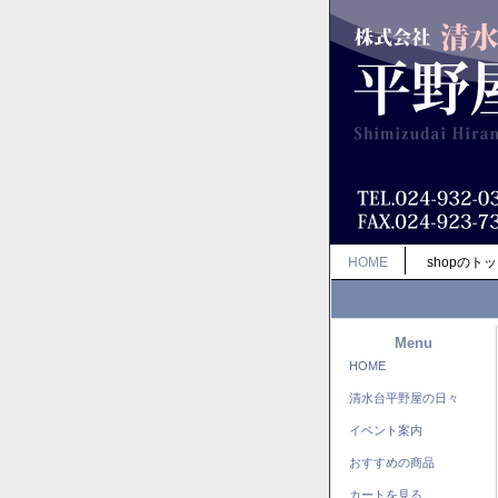
HOME
shopのト
Menu
HOME
清水台平野屋の日々
イベント案内
おすすめの商品
カートを見る