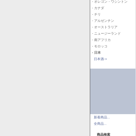
- オレゴン・ワシントン
- カナダ
- チリ
- アルゼンチン
- オーストラリア
- ニュージーランド
- 南アフリカ
- モロッコ
- 日本
日本酒->
新着商品...
全商品...
商品検索