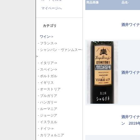
商品画像
品名-
マイページへ
酒井ワイナ
カテゴリ
ワイン
->
- フランス->
- シャンパン・ヴァンムスー-
>
- イタリア->
- スペイン->
酒井ワイナ
- ポルトガル
- イギリス
- オーストリア
- ブルガリア
- ハンガリー
- ルーマニア
- ジョージア
酒井ワイナ
- イスラエル
ン 2019
- ドイツ->
- カリフォルニア