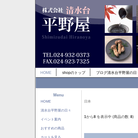
HOME
shopのトップ
ブログ清水台平野屋の日
Menu
HOME
日本
清水台平野屋の日々
1
から
8
を表示中 (商品の数:
8
)
イベント案内
おすすめの商品
カートを見る